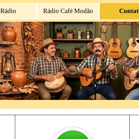
 Rádio
Rádio Café Modão
Contat